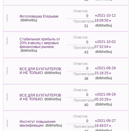
2021-10-12
0
Фотоловушка Егерькам
dblkhelbuj
18:09:50
dblkhelbuj
31
Стабильная прибыль от
2021-10-02
0
20% в месяц с мировых
финансовых рынков.
07:52:04
dblkhelbuj
dblkhelbuj
43
2021-09-29
0
ВСЕ ДЛЯ БУХГАЛТЕРОВ
И НЕ ТОЛЬКО
dblkhelbuj
15:18:25
dblkhelbuj
38
2021-09-29
0
ВСЕ ДЛЯ БУХГАЛТЕРОВ
И НЕ ТОЛЬКО
dblkhelbuj
05:20:29
dblkhelbuj
40
2021-09-27
0
Институт повышения
квалификации
dblkhelbuj
18:49:07
dblkhelbuj