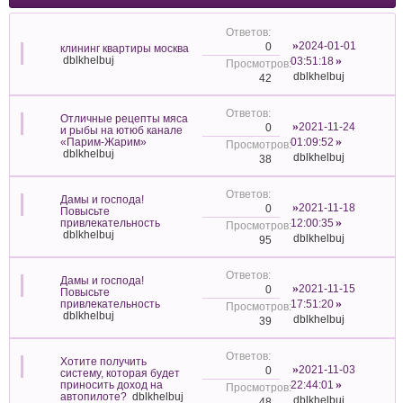
2024-01-01
0
клининг квартиры москва
dblkhelbuj
03:51:18
dblkhelbuj
42
Отличные рецепты мяса
2021-11-24
0
и рыбы на ютюб канале
«Парим-Жарим»
01:09:52
dblkhelbuj
dblkhelbuj
38
Дамы и господа!
2021-11-18
0
Повысьте
привлекательность
12:00:35
dblkhelbuj
dblkhelbuj
95
Дамы и господа!
2021-11-15
0
Повысьте
привлекательность
17:51:20
dblkhelbuj
dblkhelbuj
39
Хотите получить
2021-11-03
0
систему, которая будет
приносить доход на
22:44:01
автопилоте?
dblkhelbuj
dblkhelbuj
48