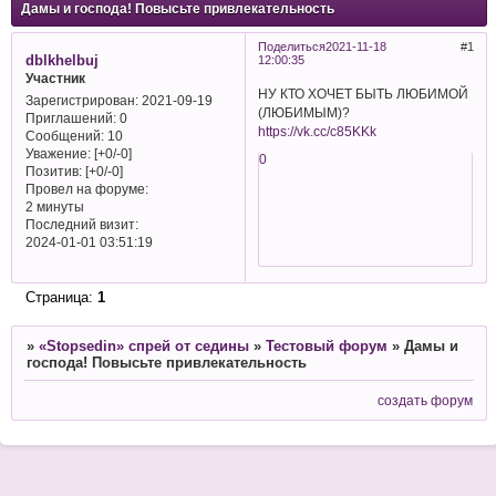
Дамы и господа! Повысьте привлекательность
Поделиться
2021-11-18
1
dblkhelbuj
12:00:35
Участник
НУ КТО ХОЧЕТ БЫТЬ ЛЮБИМОЙ
Зарегистрирован
: 2021-09-19
(ЛЮБИМЫМ)?
Приглашений:
0
https://vk.cc/c85KKk
Сообщений:
10
Уважение:
[+0/-0]
0
Позитив:
[+0/-0]
Провел на форуме:
2 минуты
Последний визит:
2024-01-01 03:51:19
Страница:
1
»
«Stopsedin» спрей от седины
»
Тестовый форум
»
Дамы и
господа! Повысьте привлекательность
создать форум