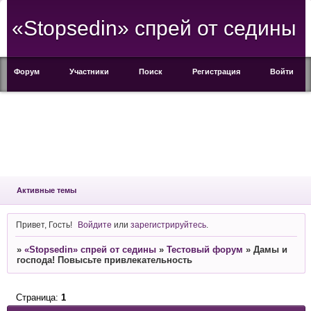
«Stopsedin» спрей от седины
Форум
Участники
Поиск
Регистрация
Войти
Активные темы
Привет, Гость!
Войдите
или
зарегистрируйтесь
.
»
«Stopsedin» спрей от седины
»
Тестовый форум
»
Дамы и
господа! Повысьте привлекательность
Страница:
1